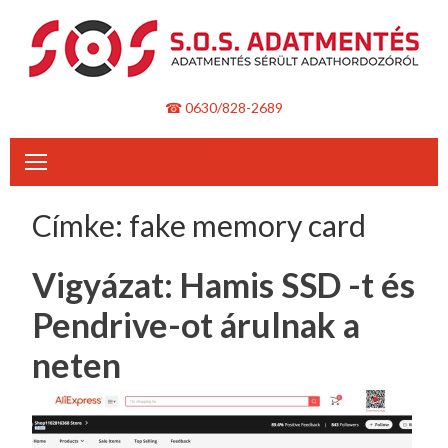
Skip
to
content
☎ 0630/828-2689
Címke:
fake memory card
Vigyázat: Hamis SSD -t és
Pendrive-ot árulnak a
neten