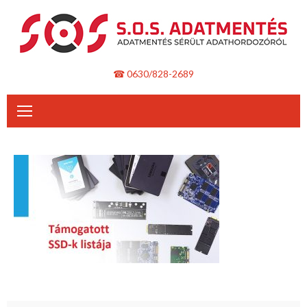
Skip
to
content
☎ 0630/828-2689