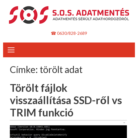
Skip
to
content
☎ 0630/828-2689
Címke:
törölt adat
Törölt fájlok
visszaállítása SSD-ről vs
TRIM funkció