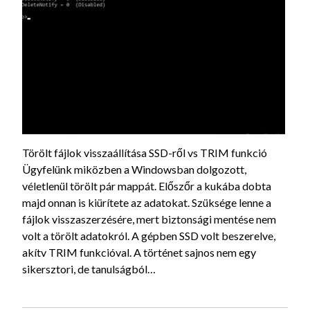
Törölt fájlok visszaállítása SSD-ről vs TRIM funkció
Ügyfelünk miközben a Windowsban dolgozott,
véletlenül törölt pár mappát. Előszőr a kukába dobta
majd onnan is kiürítete az adatokat. Szüksége lenne a
fájlok visszaszerzésére, mert biztonsági mentése nem
volt a törölt adatokról. A gépben SSD volt beszerelve,
akítv TRIM funkcióval. A történet sajnos nem egy
sikersztori, de tanulságból…