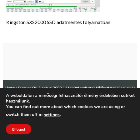
Kingston SXS2000 SSD adatmentés folyamatban
Magyar Szerver Kft. Alapítva: 2009. | A feltüntetett árak tájékoztató jellegűek és
A weboldalon a minőségi felhasználói élmény érdekében sütiket
az ÁFA-t nem tartalmazzák.
használunk.
You can find out more about which cookies we are using or
switch them off in
.
settings
Elfogad