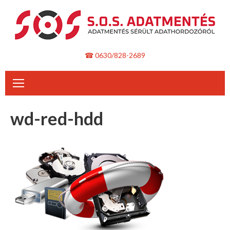
Skip
to
content
☎ 0630/828-2689
wd-red-hdd