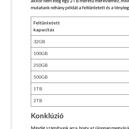
akkor nem elég egy 2TB méretű merevlemez, mivel
mutatunk néhány példát a feltüntetett és a tényle
Feltüntetett
kapacítás
32GB
100GB
250GB
500GB
1TB
2TB
Konklúzió
Mindíg számítsunk arra, hogy az újonnan megvásár