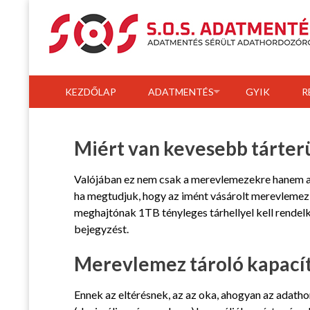
Skip
to
content
KEZDŐLAP
ADATMENTÉS
GYIK
R
Miért van kevesebb tárter
Valójában ez nem csak a merevlemezekre hanem az
ha megtudjuk, hogy az imént vásárolt merevlemez
meghajtónak 1TB tényleges tárhellyel kell rendelk
bejegyzést.
Merevlemez tároló kapacít
Ennek az eltérésnek, az az oka, ahogyan az adath