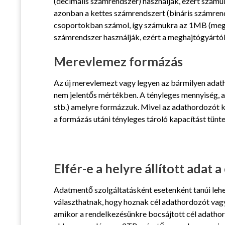
(decimális számrendszer) használják, ezért szám
azonban a kettes számrendszert (bináris számrend
csoportokban számol, így számukra az 1MB (mega
számrendszer használják, ezért a meghajtógyártó
Merevlemez formázás
Az új merevlemezt vagy legyen az bármilyen adat
nem jelentős mértékben. A tényleges mennyiség, am
stb.) amelyre formázzuk. Mivel az adathordozót kü
a formázás utáni tényleges tároló kapacítást tünt
Elfér-e a helyre állított adat
Adatmentő szolgáltatásként esetenként tanúi lehe
választhatnak, hogy hoznak cél adathordozót vagy
amikor a rendelkezésünkre bocsájtott cél adathord