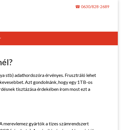
☎ 0630/828-2689
nél?
a stb) adathordozóra érvényes. Frusztráló lehet
l kevesebbet. Azt gondolnánk, hogy egy 1TB-os
kérdésnek tisztázása érdekében írom most ezt a
. A merevlemez gyártók a tizes számrendszert