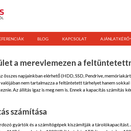
EFERENCIÁK
BLOG
KAPCSOLAT
AJÁNLATKÉRŐ
ület a merevlemezen a feltüntetett
 összes napjainkban elérhető (HDD, SSD, Pendrive, memóriakárty
 valójában nem tartalmazza a feltüntetett tárhelyet hanem sokka
eznie. Az állítás igaz is meg nem is. Ennek a kapacítás számítás 
ás számítása
ordozó gyártók és a számítógépek kiszámítják a tárolókapacítást