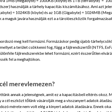
ukra 1MB (megabyte) = 1000KB (kbyte) és 1TB (terrabyte) = 100
szer) használják a tárhely kapacítás kiszámításához. Ami azt jel
byte) = 1024KB (kbyte) és az 1GB (Gigabyte) = 1024MB (Megabyt
k a maguk javára használják ezt a a tárolóeszközök forgalmazásak
hordozó meg kell formázni. Formázáskor pedíg újabb tárhelycsökk
ellyet a terület csökkenni fog, függ a fájlrendszertől (NTFS, ExF
lönféle fájlrendszerekbe lehet formázni, ezért ésszerűtlen elvárá
essék fel a meghajtókon.
 a cél merevlemezen?
ttünk annak a jelenségnek, amit ez a kapacításbeli eltérés okoz.
 a cél eszközt tőlünk vásárolják meg a visszanyert adatok átadás
ozó mérete nem volt elég a kinyert adatok átadására. Ennek oka az