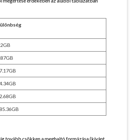
bi megértése érdekében az alábbi táblázatban
ülönbség
.2GB
.87GB
7.17GB
4.34GB
2.68GB
85.36GB
edíg tovább csökken a meghajtó formázása (kívánt