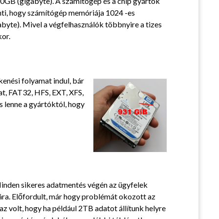
0GB (gigabyte). A számítógép és a chip gyártók
enti, hogy számítógép memóriája 1024 -es
e). Mivel a végfelhasználók többnyire a tizes
or.
enési folyamat indul, bár
at, FAT32, HFS, EXT, XFS,
s lenne a gyártóktól, hogy
 Minden sikeres adatmentés végén az ügyfelek
ára. Előfordult, már hogy problémát okozott az
 volt, hogy ha például 2TB adatot állítunk helyre