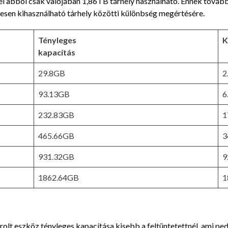
 abból csak valójában 1,86TB tárhely használható. Ennek továb
gesen kihasználható tárhely közötti különbség megértésére.
Tényleges
K
kapacítás
29.8GB
2
93.13GB
6
232.83GB
1
465.66GB
3
931.32GB
9
1862.64GB
1
olt eszköz tényleges kapacítása kisebb a feltüntetettnél, ami p